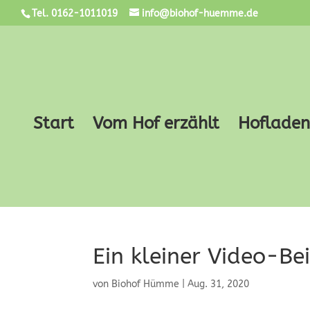
Tel. 0162-1011019
info@biohof-huemme.de
Start
Vom Hof erzählt
Hofladen
Ein kleiner Video-Be
von
Biohof Hümme
|
Aug. 31, 2020